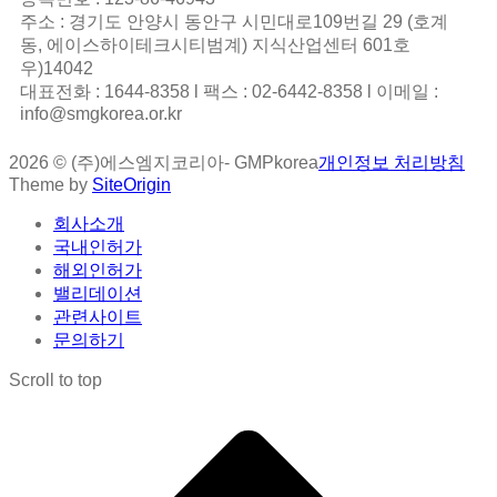
주소 : 경기도 안양시 동안구 시민대로109번길 29 (호계
동, 에이스하이테크시티범계) 지식산업센터 601호
우)14042
대표전화 : 1644-8358 l 팩스 : 02-6442-8358 l 이메일 :
info@smgkorea.or.kr
2026 © (주)에스엠지코리아- GMPkorea
개인정보 처리방침
Theme by
SiteOrigin
회사소개
국내인허가
해외인허가
밸리데이션
관련사이트
문의하기
Scroll to top